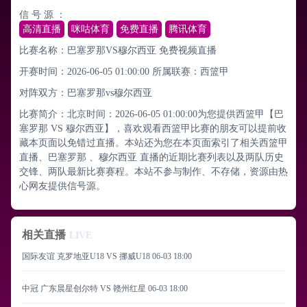
信 号 源 ：
高清直播
咪咕体育
免费直播
腾讯体育
比赛名称：巴塞罗那VS穆尔西亚 免费视频直播
开赛时间：2026-06-05 01:00:00
所属联赛：
西篮甲
对阵双方：巴塞罗那vs穆尔西亚
比赛简介：北京时间：2026-06-05 01:00:00为您提供西篮甲【巴
塞罗那 VS 穆尔西亚】，喜欢观看西篮甲比赛的朋友可以提前收
藏本页面以免错过直播。本站还为您在本页面索引了相关西篮甲
直播、巴塞罗那 、穆尔西亚 直播的近期比赛列表以及两队历史
交锋、两队最新比赛赛程。本站不参与制作、不存储，资源由热
心网友提供信号源。
相关直播
LIVE
国际友谊 克罗地亚U18 VS 挪威U18
06-03 18:00
中冠 广东晨星创尔特 VS 赣州红星
06-03 18:00