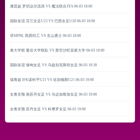
澳昆超 罗切达尔流浪 VS 魔法联合TFA
06-03 18:00
国际友谊 芬兰女足U23 VS 巴西女足U20
06-03 18:00
菲MPBL 凯西织工 VS 玄山勇士
06-03 18:00
泰大学联 曼谷大学联队 VS 那空沙旺皇家大学
06-03 18:00
国际友谊 缅甸女足 VS 乌兹别克斯坦女足
06-03 18:30
瑞青超 IFK诺科平U21 VS 佐加顿斯U21
06-03 19:00
女奥非预 南苏丹女足 VS 马达加斯加女足
06-03 19:00
女奥非预 苏丹女足 VS 科摩罗女足
06-03 19:00