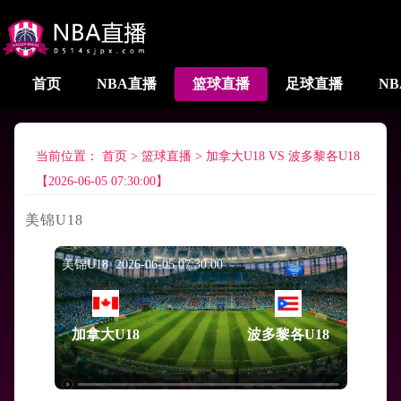
首页
NBA直播
篮球直播
足球直播
N
当前位置：
首页
>
篮球直播
>
加拿大U18 VS 波多黎各U18
【2026-06-05 07:30:00】
美锦U18
美锦U18 2026-06-05 07:30:00
加拿大U18
波多黎各U18