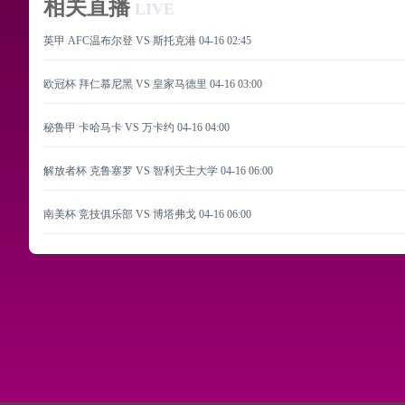
相关直播
LIVE
英甲 AFC温布尔登 VS 斯托克港
04-16 02:45
欧冠杯 拜仁慕尼黑 VS 皇家马德里
04-16 03:00
秘鲁甲 卡哈马卡 VS 万卡约
04-16 04:00
解放者杯 克鲁塞罗 VS 智利天主大学
04-16 06:00
南美杯 竞技俱乐部 VS 博塔弗戈
04-16 06:00