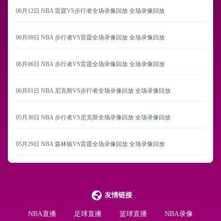
06月12日 NBA 雷霆VS步行者全场录像回放 全场录像回放
06月09日 NBA 步行者VS雷霆全场录像回放 全场录像回放
06月06日 NBA 步行者VS雷霆全场录像回放 全场录像回放
06月01日 NBA 尼克斯VS步行者全场录像回放 全场录像回放
05月30日 NBA 步行者VS尼克斯全场录像回放 全场录像回放
05月29日 NBA 森林狼VS雷霆全场录像回放 全场录像回放
友情链接
NBA直播
足球直播
篮球直播
NBA录像