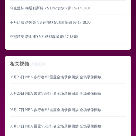
乌克兰杯 梅塔利斯特 VS LNZ切尔卡斯
09-17 18:00
不丹廷联 萨姆策 VS 运输联足球俱乐部
09-17 18:00
亚冠精英 蔚山HD VS 成都蓉城
09-17 18:00
相关视频
VIDEO
06月23日 NBA 步行者VS雷霆全场录像回放 全场录像回放
06月20日 NBA 雷霆VS步行者全场录像回放 全场录像回放
06月17日 NBA 步行者VS雷霆全场录像回放 全场录像回放
06月14日 NBA 雷霆VS步行者全场录像回放 全场录像回放