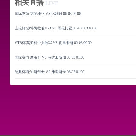
相关直播
LIVE
国际友谊 克罗地亚 VS 比利时
06-03 00:00
土伦杯 沙特阿拉伯U23 VS 哥伦比亚U19
06-03 00:30
VTB杯 莫斯科中央陆军 VS 犹里卡斯
06-03 00:30
国际友谊 摩洛哥 VS 马达加斯加
06-03 01:00
瑞典杯 靴迪斯华士 VS 弗里斯卡
06-03 01:00