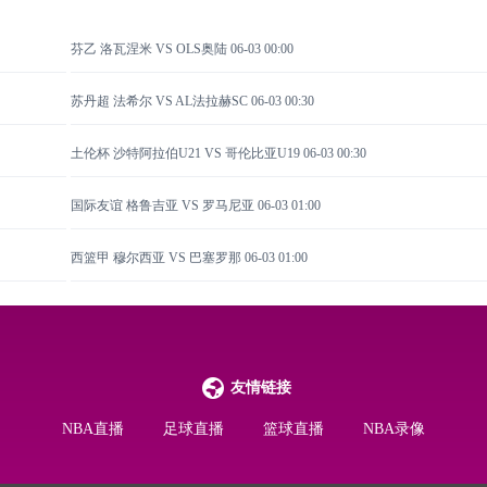
芬乙 洛瓦涅米 VS OLS奥陆
06-03 00:00
苏丹超 法希尔 VS AL法拉赫SC
06-03 00:30
土伦杯 沙特阿拉伯U21 VS 哥伦比亚U19
06-03 00:30
国际友谊 格鲁吉亚 VS 罗马尼亚
06-03 01:00
西篮甲 穆尔西亚 VS 巴塞罗那
06-03 01:00
友情链接
NBA直播
足球直播
篮球直播
NBA录像