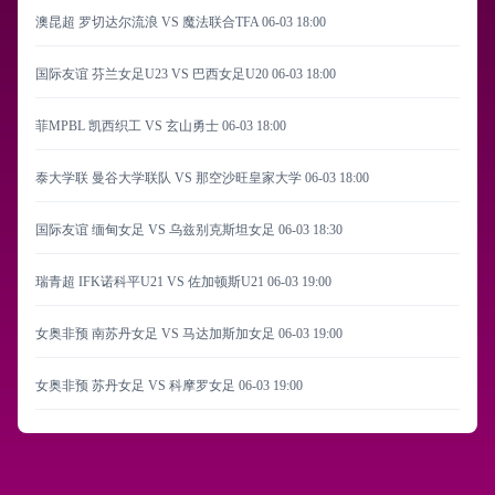
澳昆超 罗切达尔流浪 VS 魔法联合TFA
06-03 18:00
国际友谊 芬兰女足U23 VS 巴西女足U20
06-03 18:00
菲MPBL 凯西织工 VS 玄山勇士
06-03 18:00
泰大学联 曼谷大学联队 VS 那空沙旺皇家大学
06-03 18:00
国际友谊 缅甸女足 VS 乌兹别克斯坦女足
06-03 18:30
瑞青超 IFK诺科平U21 VS 佐加顿斯U21
06-03 19:00
女奥非预 南苏丹女足 VS 马达加斯加女足
06-03 19:00
女奥非预 苏丹女足 VS 科摩罗女足
06-03 19:00