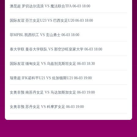
澳昆超 罗切达尔流浪 VS 魔法联合TFA
06-03 18:00
国际友谊 芬兰女足U23 VS 巴西女足U20
06-03 18:00
菲MPBL 凯西织工 VS 玄山勇士
06-03 18:00
泰大学联 曼谷大学联队 VS 那空沙旺皇家大学
06-03 18:00
国际友谊 缅甸女足 VS 乌兹别克斯坦女足
06-03 18:30
瑞青超 IFK诺科平U21 VS 佐加顿斯U21
06-03 19:00
女奥非预 南苏丹女足 VS 马达加斯加女足
06-03 19:00
女奥非预 苏丹女足 VS 科摩罗女足
06-03 19:00