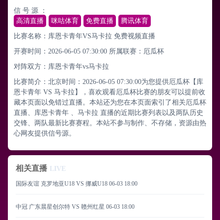
信 号 源 ：
高清直播
咪咕体育
免费直播
腾讯体育
比赛名称：库恩卡青年VS马卡拉 免费视频直播
开赛时间：2026-06-05 07:30:00
所属联赛：
厄瓜杯
对阵双方：库恩卡青年vs马卡拉
比赛简介：北京时间：2026-06-05 07:30:00为您提供厄瓜杯【库
恩卡青年 VS 马卡拉】，喜欢观看厄瓜杯比赛的朋友可以提前收
藏本页面以免错过直播。本站还为您在本页面索引了相关厄瓜杯
直播、库恩卡青年 、马卡拉 直播的近期比赛列表以及两队历史
交锋、两队最新比赛赛程。本站不参与制作、不存储，资源由热
心网友提供信号源。
相关直播
LIVE
国际友谊 克罗地亚U18 VS 挪威U18
06-03 18:00
中冠 广东晨星创尔特 VS 赣州红星
06-03 18:00