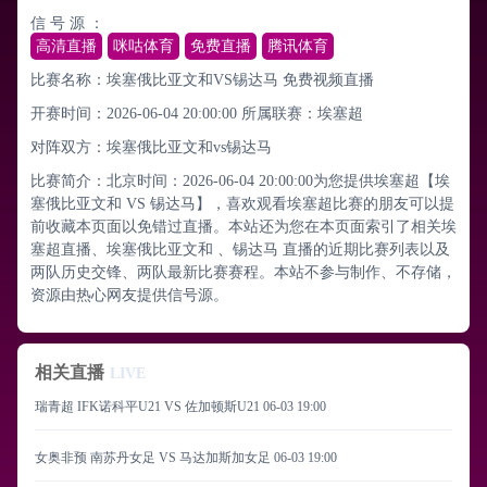
信 号 源 ：
高清直播
咪咕体育
免费直播
腾讯体育
比赛名称：埃塞俄比亚文和VS锡达马 免费视频直播
开赛时间：2026-06-04 20:00:00
所属联赛：
埃塞超
对阵双方：埃塞俄比亚文和vs锡达马
比赛简介：北京时间：2026-06-04 20:00:00为您提供埃塞超【埃
塞俄比亚文和 VS 锡达马】，喜欢观看埃塞超比赛的朋友可以提
前收藏本页面以免错过直播。本站还为您在本页面索引了相关埃
塞超直播、埃塞俄比亚文和 、锡达马 直播的近期比赛列表以及
两队历史交锋、两队最新比赛赛程。本站不参与制作、不存储，
资源由热心网友提供信号源。
相关直播
LIVE
瑞青超 IFK诺科平U21 VS 佐加顿斯U21
06-03 19:00
女奥非预 南苏丹女足 VS 马达加斯加女足
06-03 19:00