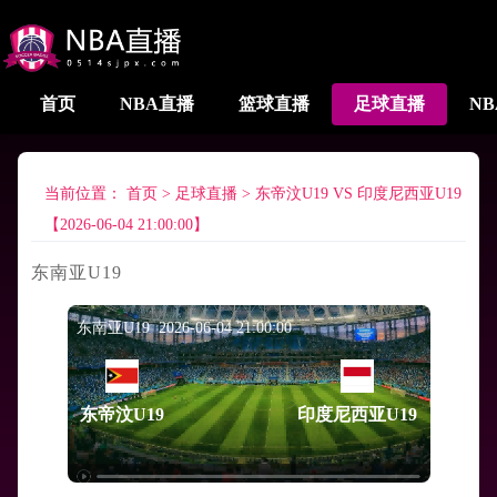
首页
NBA直播
篮球直播
足球直播
N
当前位置：
首页
>
足球直播
>
东帝汶U19 VS 印度尼西亚U19
【2026-06-04 21:00:00】
东南亚U19
东南亚U19 2026-06-04 21:00:00
东帝汶U19
印度尼西亚U19