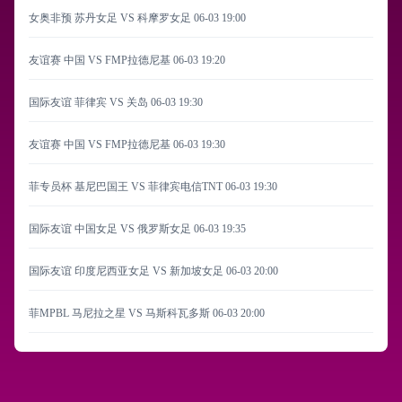
女奥非预 苏丹女足 VS 科摩罗女足
06-03 19:00
友谊赛 中国 VS FMP拉德尼基
06-03 19:20
国际友谊 菲律宾 VS 关岛
06-03 19:30
友谊赛 中国 VS FMP拉德尼基
06-03 19:30
菲专员杯 基尼巴国王 VS 菲律宾电信TNT
06-03 19:30
国际友谊 中国女足 VS 俄罗斯女足
06-03 19:35
国际友谊 印度尼西亚女足 VS 新加坡女足
06-03 20:00
菲MPBL 马尼拉之星 VS 马斯科瓦多斯
06-03 20:00