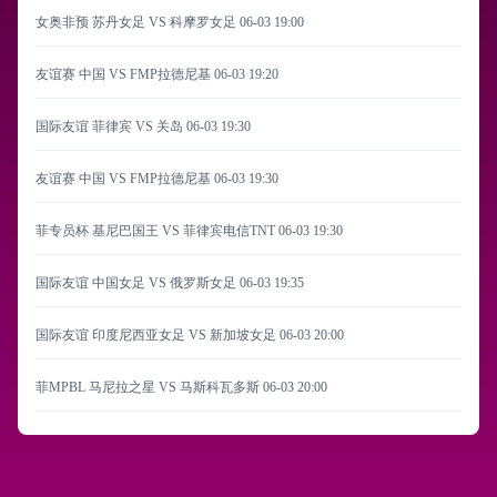
女奥非预 苏丹女足 VS 科摩罗女足
06-03 19:00
友谊赛 中国 VS FMP拉德尼基
06-03 19:20
国际友谊 菲律宾 VS 关岛
06-03 19:30
友谊赛 中国 VS FMP拉德尼基
06-03 19:30
菲专员杯 基尼巴国王 VS 菲律宾电信TNT
06-03 19:30
国际友谊 中国女足 VS 俄罗斯女足
06-03 19:35
国际友谊 印度尼西亚女足 VS 新加坡女足
06-03 20:00
菲MPBL 马尼拉之星 VS 马斯科瓦多斯
06-03 20:00